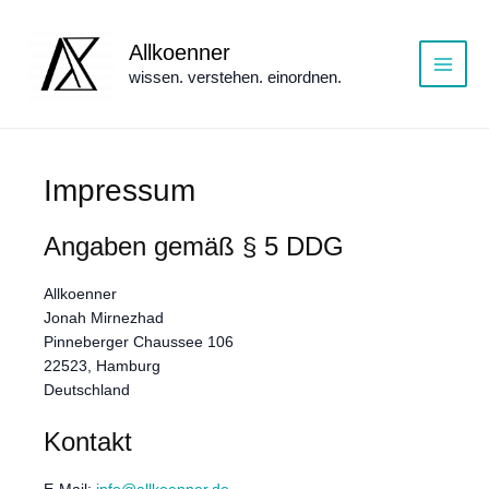
Zum
Inhalt
Allkoenner
springen
wissen. verstehen. einordnen.
Main
Menu
Impressum
Angaben gemäß § 5 DDG
Allkoenner
Jonah Mirnezhad
Pinneberger Chaussee 106
22523, Hamburg
Deutschland
Kontakt
E-Mail:
info@allkoenner.de