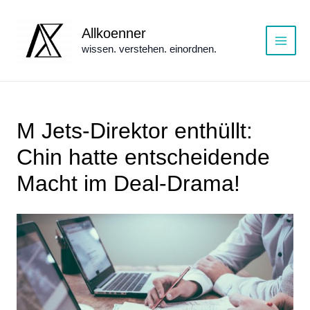
Zum
Inhalt
Allkoenner
springen
wissen. verstehen. einordnen.
Main
Menu
M Jets-Direktor enthüllt:
Chin hatte entscheidende
Macht im Deal-Drama!