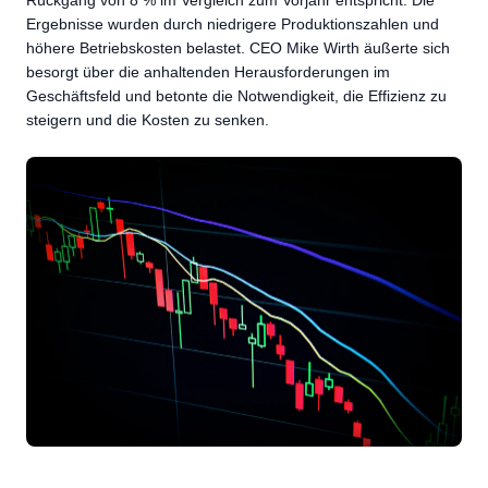
Rückgang von 8 % im Vergleich zum Vorjahr entspricht. Die
Ergebnisse wurden durch niedrigere Produktionszahlen und
höhere Betriebskosten belastet. CEO Mike Wirth äußerte sich
besorgt über die anhaltenden Herausforderungen im
Geschäftsfeld und betonte die Notwendigkeit, die Effizienz zu
steigern und die Kosten zu senken.