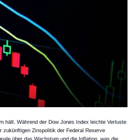
m hält. Während der Dow Jones Index leichte Verluste
r zukünftigen Zinspolitik der Federal Reserve
nale über das Wachstum und die Inflation, was die