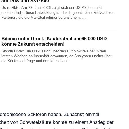
auf Dow und S&P 500“
Us-m Rkte: Am 22. Juni 2026 zeigt sich der US-Aktienmarkt
uneinheitlich. Diese Entwicklung ist das Ergebnis einer Vielzahl von
Faktoren, die die Marktteilnehmer verunsichern. …
Bitcoin unter Druck: Käuferstreit um 65.000 USD
könnte Zukunft entscheiden!
Bitcoin Unter: Die Diskussion über den Bitcoin-Preis hat in den
letzten Wochen an Intensität gewonnen, da Analysten uneins über
die Käufernachfrage und den kritischen …
verschiedene Sektoren haben. Zunächst einmal
ppheit von Schwefelsäure könnte zu einem Anstieg der