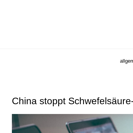
Zum
Inhalt
springen
allge
China stoppt Schwefelsäure