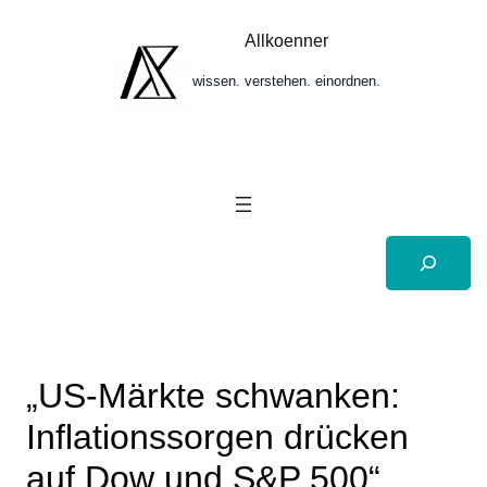
Zum
Inhalt
Allkoenner
springen
wissen. verstehen. einordnen.
Suchen
„US-Märkte schwanken:
Inflationssorgen drücken
auf Dow und S&P 500“