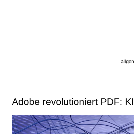
Zum
Inhalt
springen
allge
Adobe revolutioniert PDF: K