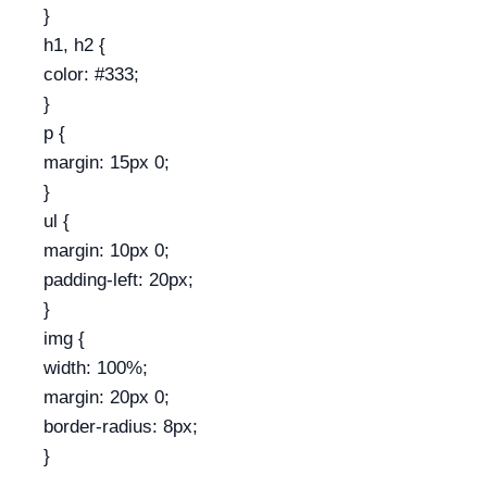
}
h1, h2 {
color: #333;
}
p {
margin: 15px 0;
}
ul {
margin: 10px 0;
padding-left: 20px;
}
img {
width: 100%;
margin: 20px 0;
border-radius: 8px;
}