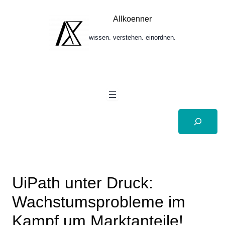
Zum
Inhalt
Allkoenner
springen
wissen. verstehen. einordnen.
Suchen
UiPath unter Druck:
Wachstumsprobleme im
Kampf um Marktanteile!