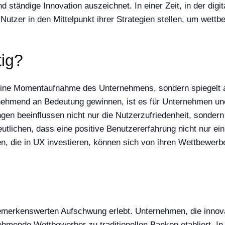
d ständige Innovation auszeichnet. In einer Zeit, in der di
tzer in den Mittelpunkt ihrer Strategien stellen, um wettbe
tig?
eine Momentaufnahme des Unternehmens, sondern spiegelt au
 zunehmend an Bedeutung gewinnen, ist es für Unternehmen une
ungen beeinflussen nicht nur die Nutzerzufriedenheit, sonder
utlichen, dass eine positive Benutzererfahrung nicht nur ein
en, die in UX investieren, können sich von ihren Wettbewerb
bemerkenswerten Aufschwung erlebt. Unternehmen, die innov
mende Wettbewerber zu traditionellen Banken etabliert. In 