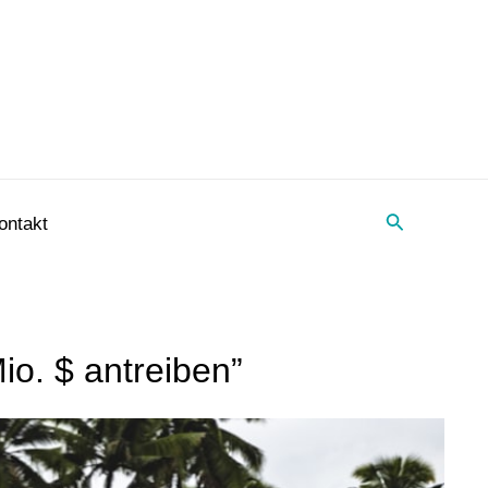
Suche
ontakt
o. $ antreiben”