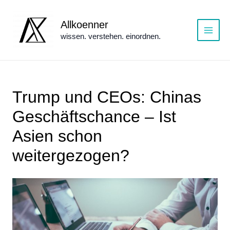
Zum
Inhalt
Allkoenner
springen
wissen. verstehen. einordnen.
Main
Menu
Trump und CEOs: Chinas
Geschäftschance – Ist
Asien schon
weitergezogen?