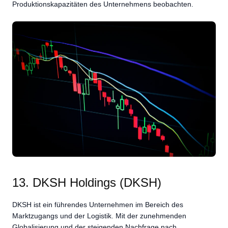
Produktionskapazitäten des Unternehmens beobachten.
13. DKSH Holdings (DKSH)
DKSH ist ein führendes Unternehmen im Bereich des
Marktzugangs und der Logistik. Mit der zunehmenden
Globalisierung und der steigenden Nachfrage nach