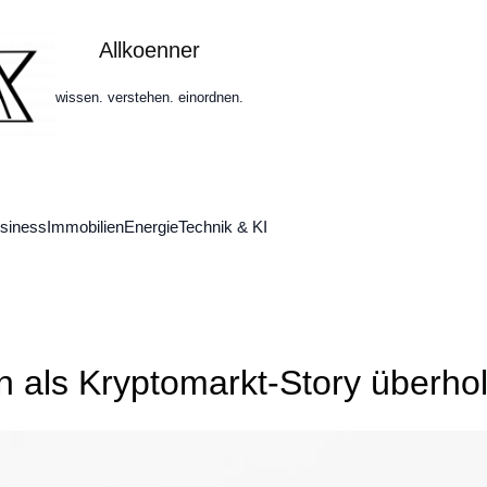
Allkoenner
wissen. verstehen. einordnen.
siness
Immobilien
Energie
Technik & KI
n als Kryptomarkt-Story überhol