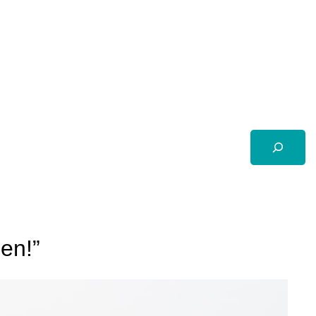
Suchen
en!”