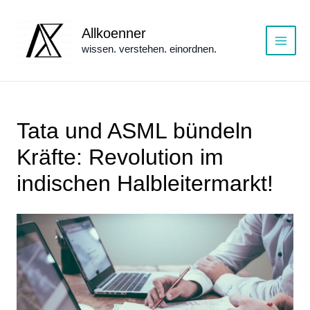
Zum
Inhalt
Allkoenner
springen
wissen. verstehen. einordnen.
Main
Menu
Tata und ASML bündeln
Kräfte: Revolution im
indischen Halbleitermarkt!