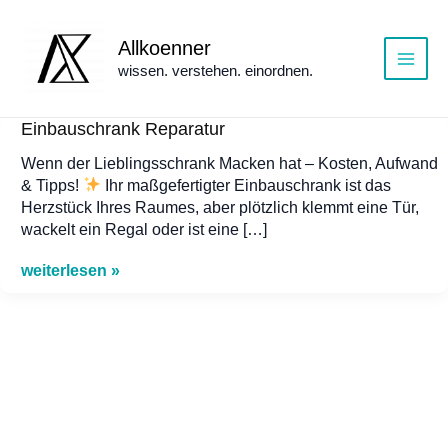
Zum
Inhalt
Allkoenner
springen
wissen. verstehen. einordnen.
Main
Menu
Einbauschrank Reparatur
Wenn der Lieblingsschrank Macken hat – Kosten, Aufwand
& Tipps!
Ihr maßgefertigter Einbauschrank ist das
Herzstück Ihres Raumes, aber plötzlich klemmt eine Tür,
wackelt ein Regal oder ist eine […]
Einbauschrank
weiterlesen »
Reparatur