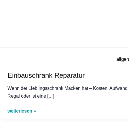
Zum
Inhalt
springen
allge
Einbauschrank Reparatur
Wenn der Lieblingsschrank Macken hat – Kosten, Aufwand 
Regal oder ist eine […]
Einbauschrank
weiterlesen »
Reparatur