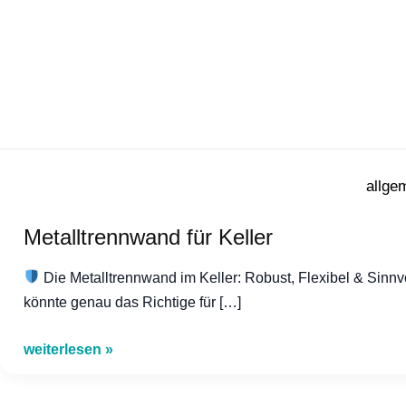
Zum
Inhalt
springen
allge
Metalltrennwand für Keller
Die Metalltrennwand im Keller: Robust, Flexibel & Sinnv
könnte genau das Richtige für […]
Metalltrennwand
weiterlesen »
für
Keller