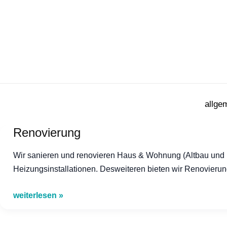
Zum
Inhalt
springen
allge
Renovierung
Wir sanieren und renovieren Haus & Wohnung (Altbau und Ne
Heizungsinstallationen. Desweiteren bieten wir Renovieru
Renovierung
weiterlesen »