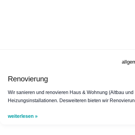
Zum
Inhalt
springen
allge
Renovierung
Wir sanieren und renovieren Haus & Wohnung (Altbau und Ne
Heizungsinstallationen. Desweiteren bieten wir Renovieru
Renovierung
weiterlesen »