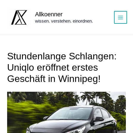
Zum
Inhalt
Allkoenner
springen
wissen. verstehen. einordnen.
Main
Menu
Stundenlange Schlangen:
Uniqlo eröffnet erstes
Geschäft in Winnipeg!