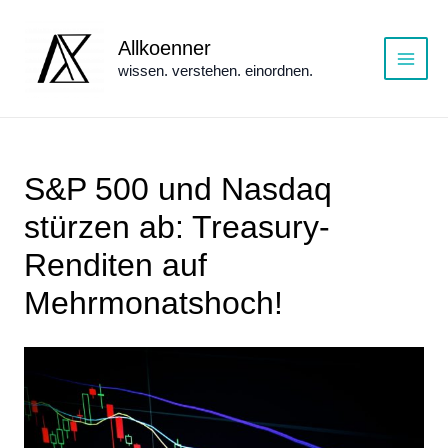
Zum
Inhalt
Allkoenner
springen
wissen. verstehen. einordnen.
Main
Menu
S&P 500 und Nasdaq
stürzen ab: Treasury-
Renditen auf
Mehrmonatshoch!