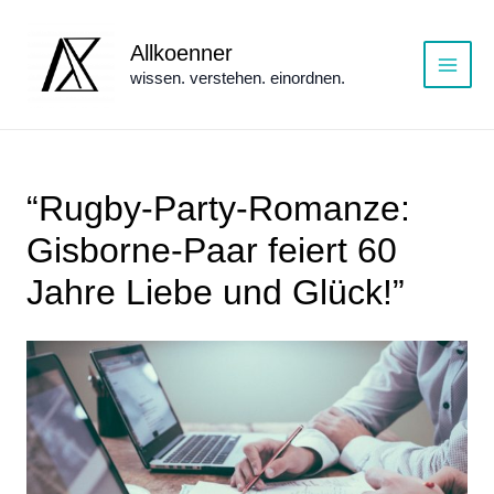
Zum
Inhalt
Allkoenner
springen
wissen. verstehen. einordnen.
Main
Menu
“Rugby-Party-Romanze:
Gisborne-Paar feiert 60
Jahre Liebe und Glück!”