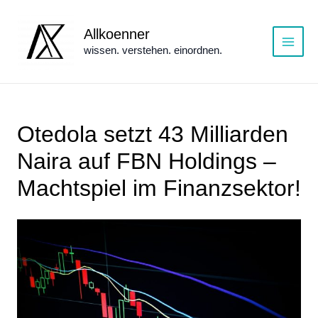
Zum
Inhalt
Allkoenner
springen
wissen. verstehen. einordnen.
Main
Menu
Otedola setzt 43 Milliarden
Naira auf FBN Holdings –
Machtspiel im Finanzsektor!