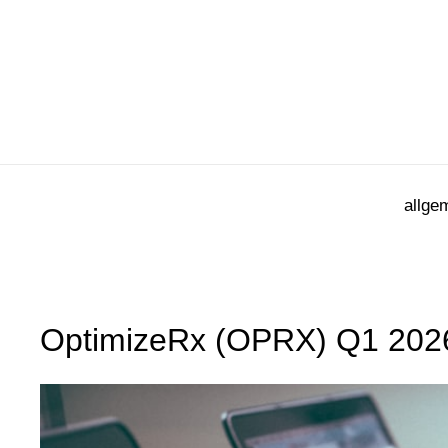
Zum
Inhalt
springen
allge
OptimizeRx (OPRX) Q1 2026: