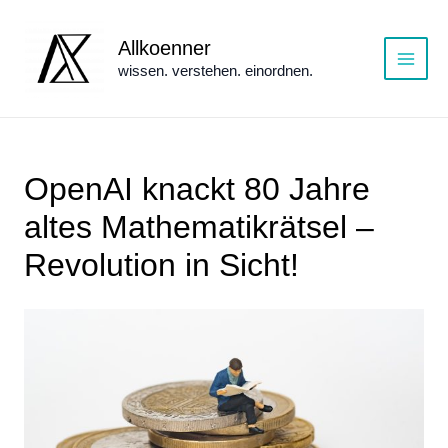
Zum
Inhalt
Allkoenner
springen
wissen. verstehen. einordnen.
Main
Menu
OpenAI knackt 80 Jahre
altes Mathematikrätsel –
Revolution in Sicht!