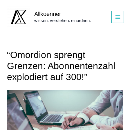
Zum
Inhalt
Allkoenner
springen
wissen. verstehen. einordnen.
Main
Menu
“Omordion sprengt
Grenzen: Abonnentenzahl
explodiert auf 300!”