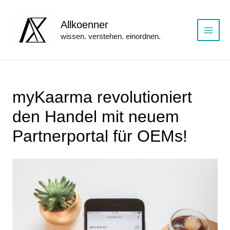
Zum
Inhalt
Allkoenner
springen
wissen. verstehen. einordnen.
Main
Menu
myKaarma revolutioniert
den Handel mit neuem
Partnerportal für OEMs!