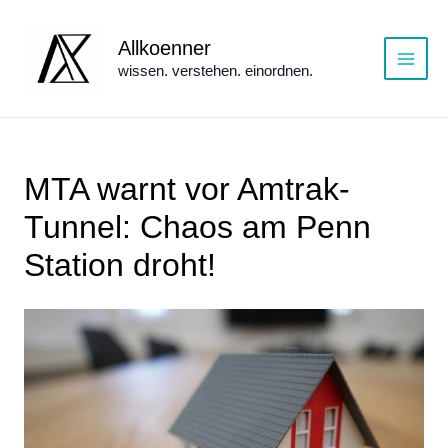
Zum
Inhalt
Allkoenner
springen
wissen. verstehen. einordnen.
Main
Menu
MTA warnt vor Amtrak-
Tunnel: Chaos am Penn
Station droht!