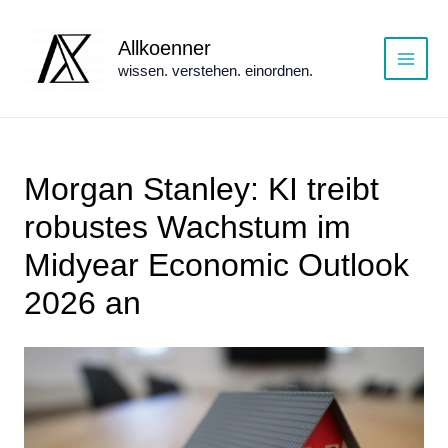
Zum
Inhalt
Allkoenner
springen
wissen. verstehen. einordnen.
Main
Menu
Morgan Stanley: KI treibt
robustes Wachstum im
Midyear Economic Outlook
2026 an