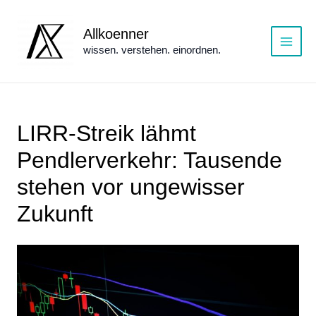
Zum
Inhalt
Allkoenner
springen
wissen. verstehen. einordnen.
Main
Menu
LIRR-Streik lähmt
Pendlerverkehr: Tausende
stehen vor ungewisser
Zukunft