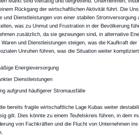
n Markt sind vielfältig und tiefgreifend. Unternehmen, insb
einem Rückgang der wirtschaftlichen Aktivität führt. Die Un
e und Dienstleistungen von einer stabilen Stromversorgung
ellen, was zu Unmut und Frustration in der Bevölkerung füh
hmen zusätzlich, da sie gezwungen sind, in alternative Ene
für Waren und Dienstleistungen steigen, was die Kaufkraft d
zialen Unruhen führen, was die Situation weiter kompliziert
mäßige Energieversorgung
kter Dienstleistungen
ng aufgrund häufigerer Stromausfälle
ie bereits fragile wirtschaftliche Lage Kubas weiter destabil
g gilt. Dies könnte zu einem Teufelskreis führen, in dem man
ung von Fachkräften und die Flucht von Unternehmen ins Au
n.