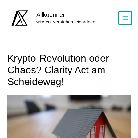
Zum
Inhalt
Allkoenner
springen
wissen. verstehen. einordnen.
Main
Menu
Krypto-Revolution oder
Chaos? Clarity Act am
Scheideweg!