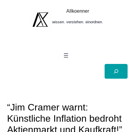
Zum
Inhalt
Allkoenner
springen
wissen. verstehen. einordnen.
Suchen
“Jim Cramer warnt:
Künstliche Inflation bedroht
Aktienmarkt und Kaufkraft!”