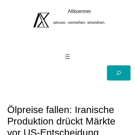
Zum
Inhalt
Allkoenner
springen
wissen. verstehen. einordnen.
Suchen
Ölpreise fallen: Iranische
Produktion drückt Märkte
vor US-Entscheidung