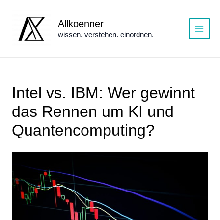
Zum
Inhalt
Allkoenner
springen
wissen. verstehen. einordnen.
Main
Menu
Intel vs. IBM: Wer gewinnt
das Rennen um KI und
Quantencomputing?