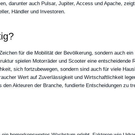
en, darunter auch Pulsar, Jupiter, Access und Apache, zeig
ller, Händler und Investoren.
tig?
Zeichen für die Mobilität der Bevölkerung, sondern auch ein 
truktur spielen Motorräder und Scooter eine entscheidende 
keit, sich fortzubewegen, sondern sind auch für viele Hausha
raucher Wert auf Zuverlässigkeit und Wirtschaftlichkeit lege
s den Akteuren der Branche, fundierte Entscheidungen zu tre
hren ein bemerkenswertes Wachstum erlebt. Faktoren wie Ur