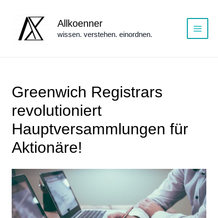
Zum
Inhalt
Allkoenner
springen
wissen. verstehen. einordnen.
Main
Menu
Greenwich Registrars
revolutioniert
Hauptversammlungen für
Aktionäre!