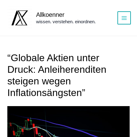
Zum
Inhalt
Allkoenner
springen
wissen. verstehen. einordnen.
Main
Menu
“Globale Aktien unter
Druck: Anleiherenditen
steigen wegen
Inflationsängsten”