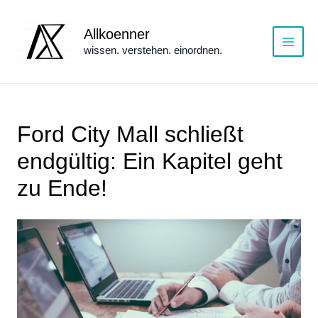
Zum
Inhalt
Allkoenner
springen
wissen. verstehen. einordnen.
Main
Menu
Ford City Mall schließt
endgültig: Ein Kapitel geht
zu Ende!