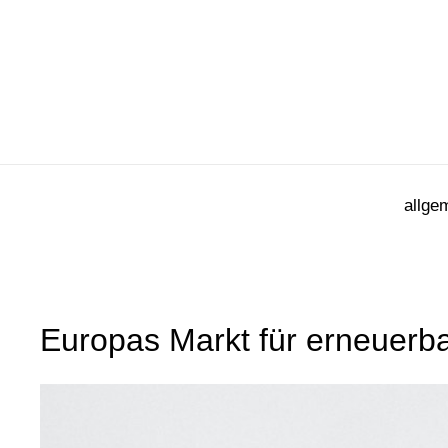
Zum
Inhalt
springen
allge
Europas Markt für erneuerb