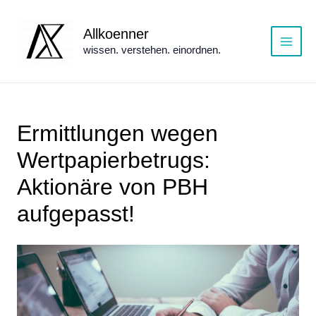
Zum
Inhalt
Allkoenner
springen
wissen. verstehen. einordnen.
Main
Menu
Ermittlungen wegen
Wertpapierbetrugs:
Aktionäre von PBH
aufgepasst!