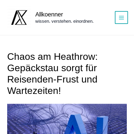
Zum
Inhalt
Allkoenner
springen
wissen. verstehen. einordnen.
Main
Menu
Chaos am Heathrow:
Gepäckstau sorgt für
Reisenden-Frust und
Wartezeiten!