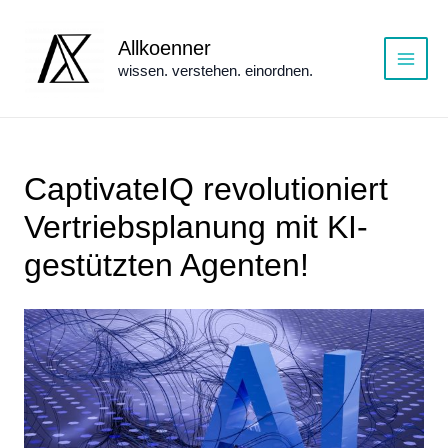
Zum
Inhalt
Allkoenner
springen
wissen. verstehen. einordnen.
Main
Menu
CaptivateIQ revolutioniert
Vertriebsplanung mit KI-
gestützten Agenten!