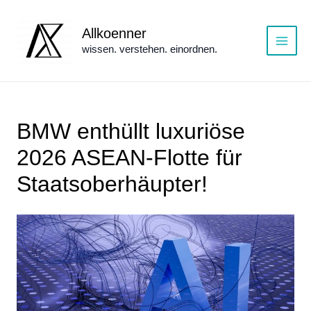
Zum
Inhalt
Allkoenner
springen
wissen. verstehen. einordnen.
Main
Menu
BMW enthüllt luxuriöse
2026 ASEAN-Flotte für
Staatsoberhäupter!