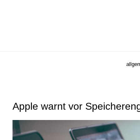
Zum
Inhalt
springen
allge
Apple warnt vor Speichereng