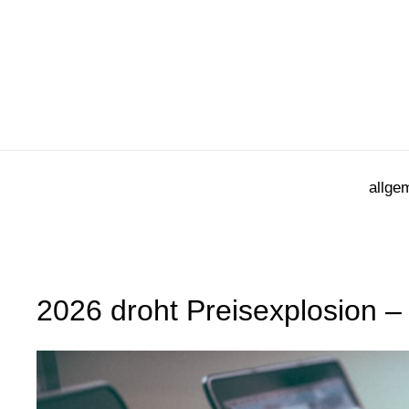
Zum
Inhalt
springen
allge
2026 droht Preisexplosion –