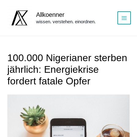
Zum
Inhalt
Allkoenner
springen
wissen. verstehen. einordnen.
Main
Menu
100.000 Nigerianer sterben
jährlich: Energiekrise
fordert fatale Opfer