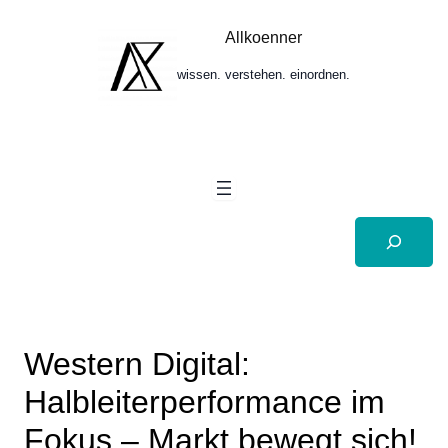
Zum
Inhalt
Allkoenner
springen
wissen. verstehen. einordnen.
Suchen
Western Digital:
Halbleiterperformance im
Fokus – Markt bewegt sich!