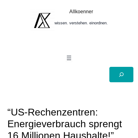
Zum
Inhalt
Allkoenner
springen
wissen. verstehen. einordnen.
Suchen
“US-Rechenzentren:
Energieverbrauch sprengt
16 Millionen Haushalte!”