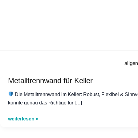
Zum
Inhalt
springen
allge
Metalltrennwand für Keller
Die Metalltrennwand im Keller: Robust, Flexibel & Sinnv
könnte genau das Richtige für […]
Metalltrennwand
weiterlesen »
für
Keller