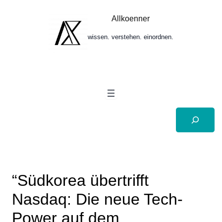
Zum
Inhalt
Allkoenner
springen
wissen. verstehen. einordnen.
Suchen
“Südkorea übertrifft
Nasdaq: Die neue Tech-
Power auf dem